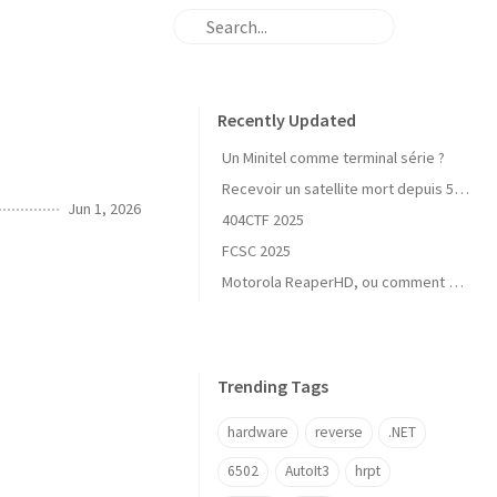
Recently Updated
Un Minitel comme terminal série ?
Recevoir un satellite mort depuis 50 ans, c'est possible ?
Jun 1, 2026
404CTF 2025
FCSC 2025
Motorola ReaperHD, ou comment espionner les routes américaines
Trending Tags
hardware
reverse
.NET
6502
AutoIt3
hrpt