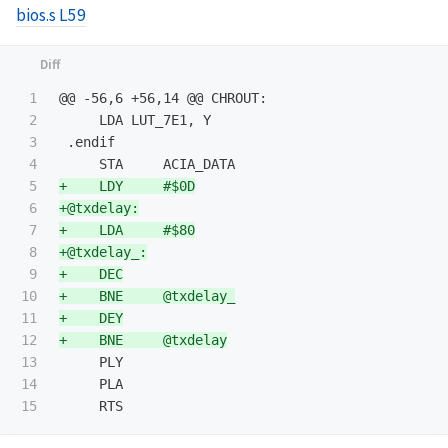
bios.s L59
1

@@ -56,6 +56,14 @@
 CHROUT:

2

     LDA LUT_7E1, Y

3

 .endif

4

5

+    LDY     #$0D

6

+@txdelay:

7

+    LDA     #$80

8

+@txdelay_:

9

+    DEC

10

+    BNE     @txdelay_

11

+    DEY

12

13

     PLY

14

     PLA
