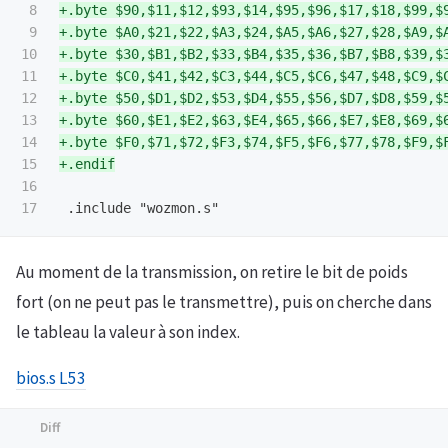
8

+.byte $90,$11,$12,$93,$14,$95,$96,$17,$18,$99,$9
9

+.byte $A0,$21,$22,$A3,$24,$A5,$A6,$27,$28,$A9,$A
10

+.byte $30,$B1,$B2,$33,$B4,$35,$36,$B7,$B8,$39,$3
11

+.byte $C0,$41,$42,$C3,$44,$C5,$C6,$47,$48,$C9,$C
12

+.byte $50,$D1,$D2,$53,$D4,$55,$56,$D7,$D8,$59,$5
13

+.byte $60,$E1,$E2,$63,$E4,$65,$66,$E7,$E8,$69,$6
14

+.byte $F0,$71,$72,$F3,$74,$F5,$F6,$77,$78,$F9,$F
15

16

Au moment de la transmission, on retire le bit de poids
fort (on ne peut pas le transmettre), puis on cherche dans
le tableau la valeur à son index.
bios.s L53