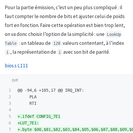
Pour la partie émission, c’est un peu plus compliqué : il
faut compter le nombre de bits et ajuster celui de poids
fort en fonction. Faire cette opération est bien trop lent,
on va donc choisir l’option de la simplicité : une
LookUp
: un tableau de
valeurs contentant, à l’index
Table
128
, la représentation de
avec son bit de parité.
i
i
bios.s L111
1

@@ -94,6 +105,17 @@
 IRQ_INT:

2

     PLA

3

     RTI

4

5

+.ifdef CONFIG_7E1

6

+LUT_7E1:

7

+.byte $00,$81,$82,$03,$84,$05,$06,$87,$88,$09,$0