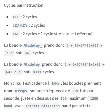
Cycles par instruction
: 2 cycles
DEC
: 2 cycles
LDA/LDY
: 2 cycles + 1 cycle si le saut est effectué
BNE
La boucle
prend donc
@txdelay_
2 + (0x7F*(2+3)) +
soit
cycles.
(2+2)
641
La boucle
prend donc
@txdelay
2 + 0x0C*(641+2+3) +
soit
cycles.
(641+2+2)
8399
Mon circuit est cadencé à
, les boucles prennent
1MHz
donc
, soit une fréquence de
fois par
8399µs
119
seconde, juste en dessous des
maximum (
120
1200
, avec
baud par octet).
baud
1start+8bit+1stop