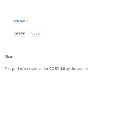
hardware
minitel
6502
Share
This post is licensed under
CC BY 4.0
by the author.
Recevoir un satellite mort
-
depuis 50 ans, c'est
possible ?