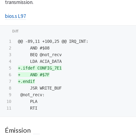
transmission.
bios.s L97
1

@@ -89,11 +100,25 @@
 IRQ_INT:

2

     AND #$08

3

     BEQ @not_recv

4

5

+.ifdef CONFIG_7E1

6

+    AND #$7F

7

8

     JSR WRITE_BUF

9

 @not_recv:

10

     PLA

Émission