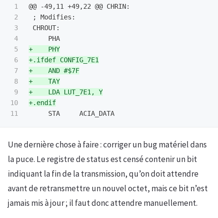
1

@@ -49,11 +49,22 @@
 CHRIN:

2

 ; Modifies: 

3

 CHROUT:

4

5

+    PHY

6

+.ifdef CONFIG_7E1

7

+    AND #$7F

8

+    TAY

9

+    LDA LUT_7E1, Y

10

Une dernière chose à faire : corriger un bug matériel dans
la puce. Le registre de status est censé contenir un bit
indiquant la fin de la transmission, qu’on doit attendre
avant de retransmettre un nouvel octet, mais ce bit n’est
jamais mis à jour ; il faut donc attendre manuellement.