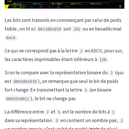
Les bits sont transmis en commençant par celui de poids
faible ; on lit ici
soit
ou en hexadécimal
0b11001010
202
.
0xCA
Ce qui ne correspond pas à la lettre
en ASCII, pour sur,
J
les caractères imprimables étant inférieurs à
.
128
Si on le compare avec la représentation binaire du
(qui
J
est
), on remarque que seul le bit de poids
0b01001010
fort change. En transmettant la lettre
(en binaire
S
), le bit ne change pas.
0b01010011
La différence entre
et
est le nombre de bits à
J
S
1
dans sa représentation :
en contient un nombre pair,
S
J