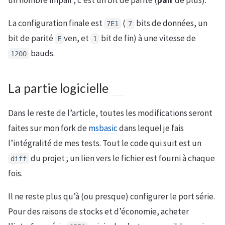
un nombre impair ; c’est un bit de parité (
pair
de plus).
La configuration finale est
(
bits de données, un
7E1
7
bit de parité
ven, et
bit de fin) à une vitesse de
E
1
bauds.
1200
La partie logicielle
Dans le reste de l’article, toutes les modifications seront
faites sur mon fork de
msbasic
dans lequel je fais
l’intégralité de mes tests. Tout le code qui suit est un
du projet ; un lien vers le fichier est fourni à chaque
diff
fois.
Il ne reste plus qu’à (ou presque) configurer le port série.
Pour des raisons de stocks et d’économie, acheter